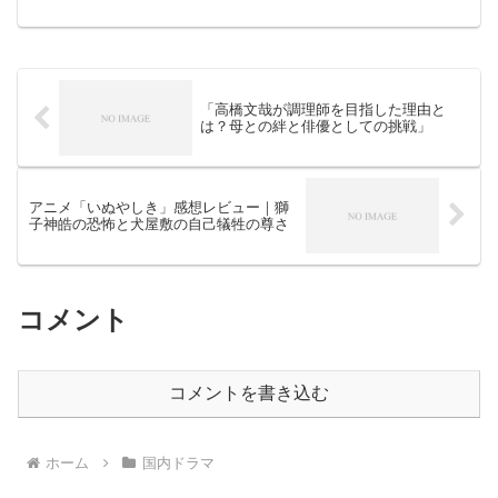
高石あかりさんの学歴や恋愛事情につい
て、詳しく調べてみました！高石あかり
のプロフィールとデビューのキッカケ名
前：高石あかり（たか...
「高橋文哉が調理師を目指した理由と
は？母との絆と俳優としての挑戦」
アニメ「いぬやしき」感想レビュー｜獅
子神皓の恐怖と犬屋敷の自己犠牲の尊さ
コメント
コメントを書き込む
ホーム
国内ドラマ