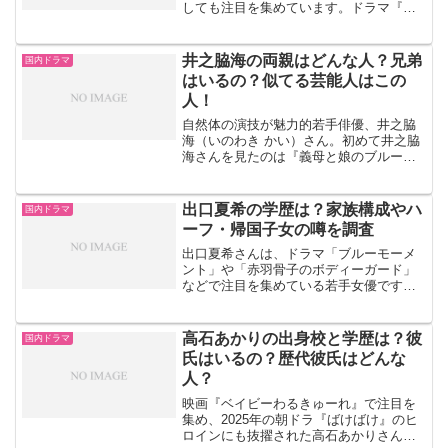
しても注目を集めています。ドラマ『泥
濘の食卓』では女優としての演技力が評
価され、2025年放送のドラマ『いきなり
婚』や2026年の『娘の命を奪ったヤツを
井之脇海の両親はどんな人？兄弟
国内ドラマ
殺すのは罪です...
はいるの？似てる芸能人はこの
人！
自然体の演技が魅力的若手俳優、井之脇
海（いのわき かい）さん。初めて井之脇
海さんを見たのは『義母と娘のブルー
ス』でした。決して派手な風貌ではなく
どちらかと言えば、目立つ感じではな
い。でもだからこそリアリティが増し、
出口夏希の学歴は？家族構成やハ
国内ドラマ
「こんな人、実際にいそうだ...
ーフ・帰国子女の噂を調査
出口夏希さんは、ドラマ「ブルーモーメ
ント」や「赤羽骨子のボディーガード」
などで注目を集めている若手女優です。
透明感のある雰囲気と自然体の演技で、
幅広い世代から支持を集めています。こ
の記事では、出口夏希さんについて・学
高石あかりの出身校と学歴は？彼
国内ドラマ
歴・家族構成・ハーフや帰...
氏はいるの？歴代彼氏はどんな
人？
映画『ベイビーわるきゅーれ』で注目を
集め、2025年の朝ドラ『ばけばけ』のヒ
ロインにも抜擢された高石あかりさん。