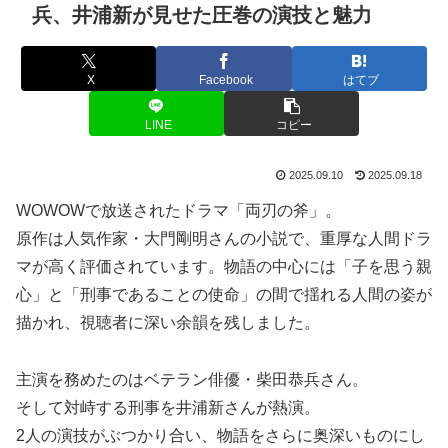
兵、井浦新が見せた圧巻の演技と魅力
X
Facebook
はてブ
LINE
コピー
2025.09.10
2025.09.18
WOWOWで放送されたドラマ「両刃の斧」。
原作は人気作家・大門剛明さんの小説で、重厚な人間ドラ
マが高く評価されています。物語の中心には「子を思う親
心」と「刑事であることの使命」の間で揺れる人間の姿が
描かれ、視聴者に深い余韻を残しました。
主演を務めたのはベテラン俳優・柴田恭兵さん。
そして対峙する刑事を井浦新さんが熱演。
2人の演技がぶつかり合い、物語をさらに奥深いものにし