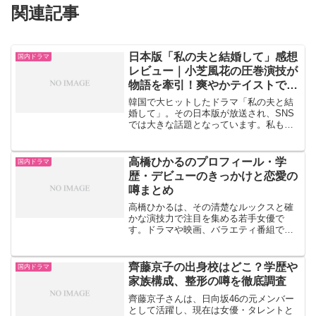
関連記事
日本版「私の夫と結婚して」感想
国内ドラマ
レビュー｜小芝風花の圧巻演技が
物語を牽引！爽やかテイストで観
やすい復讐劇
韓国で大ヒットしたドラマ「私の夫と結
婚して」。その日本版が放送され、SNS
では大きな話題となっています。私も原
作・韓国版の熱烈なファンとして視聴し
ましたが……結論から言うと、日本版
は“良い意味で別物”。スッと観られるライ
高橋ひかるのプロフィール・学
国内ドラマ
トさと、小芝風花さん...
歴・デビューのきっかけと恋愛の
噂まとめ
高橋ひかるは、その清楚なルックスと確
かな演技力で注目を集める若手女優で
す。ドラマや映画、バラエティ番組でも
活躍の場を広げており、幅広い世代から
支持を集めています。この記事では、 高
橋ひかるさんのプロフィール 芸能界デビ
齊藤京子の出身校はどこ？学歴や
国内ドラマ
ューのきっかけ 学歴 ...
家族構成、整形の噂を徹底調査
齊藤京子さんは、日向坂46の元メンバー
として活躍し、現在は女優・タレントと