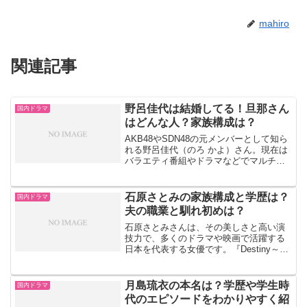
mahiro
関連記事
野呂佳代は結婚してる！旦那さん
国内ドラマ
はどんな人？家族構成は？
AKB48やSDN48の元メンバーとして知ら
れる野呂佳代（のろ かよ）さん。現在は
バラエティ番組やドラマなどでマルチに
活躍されていますが、今回は「家族構
成」や「ご両親」、「弟」、「旦那さ
ん」について深掘りしてみました。野呂
石原さとみの家族構成と学歴は？
国内ドラマ
さんの家族に関する...
夫の職業と馴れ初めは？
石原さとみさんは、その美しさと高い演
技力で、多くのドラマや映画で活躍する
日本を代表する女優です。『Destiny～鎌
倉ものがたり～』ではヒロイン役を熱演
し、また『アンナチュラル』では冷静で
聡明な法医解剖医を演じて話題になりま
月島琉衣の本名は？学歴や学生時
国内ドラマ
した。他にも『ア...
代のエピソードをわかりやすく紹