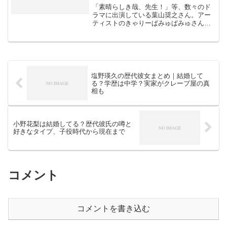
「素晴らしき哉、先生！」等、数々のド
ラマに出演している葉山奨之さん。アー
ティストのきゃりーぱみゅぱみゅさんが
結婚を発表した際は、驚きました。俳優
と歌手という異なるジャンルで活躍する
お二人が夫婦となるなんて、どんな馴れ
初めがあったのだろうと興...
塩野瑛久の歴代彼女まとめ｜結婚して
る？学歴は中学？実家がクレープ屋の真
相も
小野花梨は結婚してる？歴代彼氏の噂と
好きなタイプ、子役時代から現在まで
コメント
コメントを書き込む