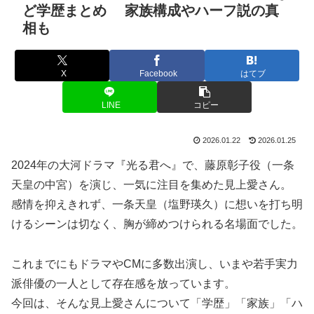
ど学歴まとめ 家族構成やハーフ説の真
相も
X
Facebook
はてブ
LINE
コピー
2026.01.22
2026.01.25
2024年の大河ドラマ『光る君へ』で、藤原彰子役（一条
天皇の中宮）を演じ、一気に注目を集めた見上愛さん。
感情を抑えきれず、一条天皇（塩野瑛久）に想いを打ち明
けるシーンは切なく、胸が締めつけられる名場面でした。
これまでにもドラマやCMに多数出演し、いまや若手実力
派俳優の一人として存在感を放っています。
今回は、そんな見上愛さんについて「学歴」「家族」「ハ