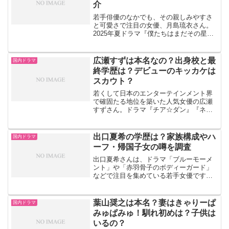
介
若手俳優のなかでも、その親しみやすさ
と可愛さで注目の女優、月島琉衣さん。
2025年夏ドラマ『僕たちはまだその星の
校則を知らない』に出演し、江見芽衣
（えみ・めい）役を好演してます。今回
はそんな月島琉衣さんのプロフィールや
広瀬すずは本名なの？出身校と最
国内ドラマ
学歴、学生時代の意外な...
終学歴は？デビューのキッカケは
スカウト？
若くして日本のエンターテインメント界
で確固たる地位を築いた人気女優の広瀬
すずさん。ドラマ『チア☆ダン』『ネメ
シス』や、NHK連続テレビ小説『なつぞ
ら』など数々のヒットドラマに主演して
ます。2025年1月期の金曜ドラマ『クジャ
出口夏希の学歴は？家族構成やハ
国内ドラマ
クのダンス、誰が...
ーフ・帰国子女の噂を調査
出口夏希さんは、ドラマ「ブルーモーメ
ント」や「赤羽骨子のボディーガード」
などで注目を集めている若手女優です。
透明感のある雰囲気と自然体の演技で、
幅広い世代から支持を集めています。こ
の記事では、出口夏希さんについて・学
葉山奨之は本名？妻はきゃりーぱ
国内ドラマ
歴・家族構成・ハーフや帰...
みゅぱみゅ！馴れ初めは？子供は
いるの？